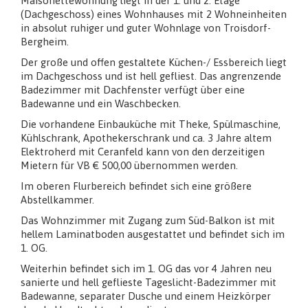
Maisonettewohnung liegt in der 1. und 2. Etage
(Dachgeschoss) eines Wohnhauses mit 2 Wohneinheiten
in absolut ruhiger und guter Wohnlage von Troisdorf-
Bergheim.
Der große und offen gestaltete Küchen-/ Essbereich liegt
im Dachgeschoss und ist hell gefliest. Das angrenzende
Badezimmer mit Dachfenster verfügt über eine
Badewanne und ein Waschbecken.
Die vorhandene Einbauküche mit Theke, Spülmaschine,
Kühlschrank, Apothekerschrank und ca. 3 Jahre altem
Elektroherd mit Ceranfeld kann von den derzeitigen
Mietern für VB € 500,00 übernommen werden.
Im oberen Flurbereich befindet sich eine größere
Abstellkammer.
Das Wohnzimmer mit Zugang zum Süd-Balkon ist mit
hellem Laminatboden ausgestattet und befindet sich im
1. OG.
Weiterhin befindet sich im 1. OG das vor 4 Jahren neu
sanierte und hell geflieste Tageslicht-Badezimmer mit
Badewanne, separater Dusche und einem Heizkörper